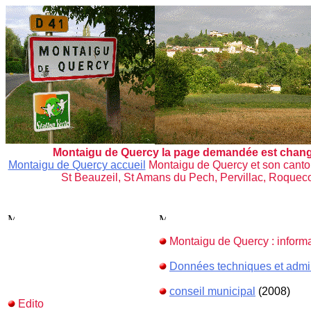
Montaigu de Quercy la page demandée est chang
Montaigu de Quercy accueil
Montaigu de Quercy et son canton
St Beauzeil, St Amans du Pech, Pervillac, Roquecor
Montaigu de Quercy : informa
Données techniques et admin
conseil municipal
(2008)
Edito