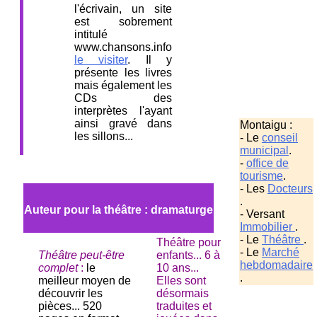
l'écrivain, un site
est sobrement
intitulé
www.chansons.info
le visiter
. Il y
présente les livres
mais également les
CDs des
interprètes l'ayant
ainsi gravé dans
Montaigu :
les sillons...
- Le
conseil
municipal
.
-
office de
tourisme
.
- Les
Docteurs
.
Auteur pour la théâtre : dramaturge
- Versant
Immobilier
.
- Le
Théâtre
.
Théâtre pour
- Le
Marché
Théâtre peut-être
enfants... 6 à
hebdomadaire
complet
:
le
10 ans...
.
meilleur moyen de
Elles sont
découvrir les
désormais
pièces... 520
traduites et