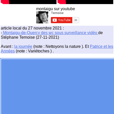
montaigu sur youtube
article local du 27 novembre 2021 :
-
Montaigu-de-Quercy des wc sous surveillance vidéo
de
Stéphane Ternoise (27-11-2021)
Avant :
la journée
(note : Nettoyons la nature ). Et
Patrice et les
Années
(note : Variétoches ) .