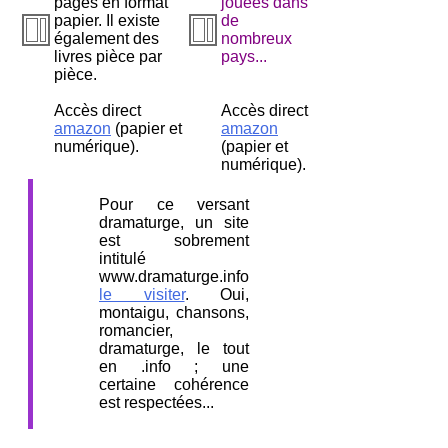
pages en format
jouées dans
papier. Il existe
de
également des
nombreux
livres pièce par
pays...
pièce.
Accès direct
Accès direct
amazon
(papier et
amazon
numérique).
(papier et
numérique).
Pour ce versant
dramaturge, un site
est sobrement
intitulé
www.dramaturge.info
le visiter
. Oui,
montaigu, chansons,
romancier,
dramaturge, le tout
en .info ; une
certaine cohérence
est respectées...