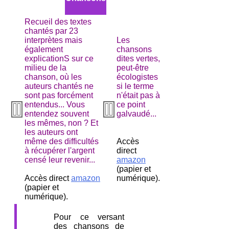
Recueil des textes
chantés par 23
interprètes mais
Les
également
chansons
explicationS sur ce
dites vertes,
milieu de la
peut-être
chanson, où les
écologistes
auteurs chantés ne
si le terme
sont pas forcément
n'était pas à
entendus... Vous
ce point
entendez souvent
galvaudé...
les mêmes, non ? Et
les auteurs ont
même des difficultés
Accès
à récupérer l'argent
direct
censé leur revenir...
amazon
(papier et
Accès direct
amazon
numérique).
(papier et
numérique).
Pour ce versant
des chansons de