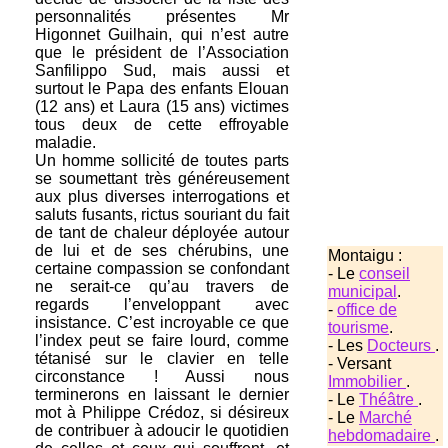
personnalités présentes Mr
Higonnet Guilhain, qui n’est autre
que le président de l’Association
Sanfilippo Sud, mais aussi et
surtout le Papa des enfants Elouan
(12 ans) et Laura (15 ans) victimes
tous deux de cette effroyable
maladie.
Un homme sollicité de toutes parts
se soumettant très généreusement
aux plus diverses interrogations et
saluts fusants, rictus souriant du fait
de tant de chaleur déployée autour
de lui et de ses chérubins, une
Montaigu :
certaine compassion se confondant
- Le
conseil
ne serait-ce qu’au travers de
municipal
.
regards l’enveloppant avec
-
office de
insistance. C’est incroyable ce que
tourisme
.
l’index peut se faire lourd, comme
- Les
Docteurs
.
tétanisé sur le clavier en telle
- Versant
circonstance ! Aussi nous
Immobilier
.
terminerons en laissant le dernier
- Le
Théâtre
.
mot à Philippe Crédoz, si désireux
- Le
Marché
de contribuer à adoucir le quotidien
hebdomadaire
.