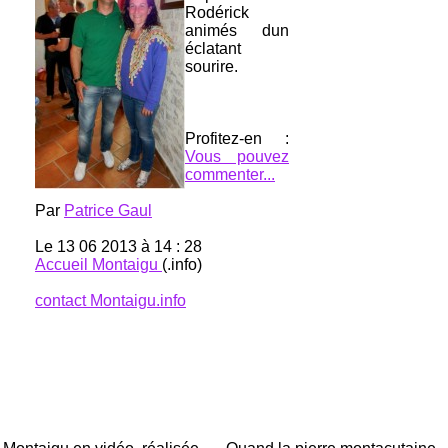
Rodérick
animés dun
éclatant
sourire.
Profitez-en :
Vous pouvez
commenter...
Par
Patrice Gaul
Le 13 06 2013 à 14 : 28
Accueil Montaigu
(.info)
contact Montaigu.info