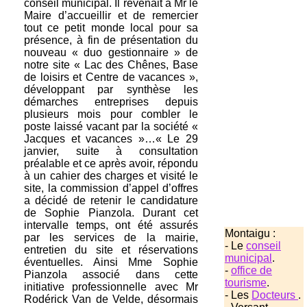
conseil municipal. Il revenait à Mr le
Maire d’accueillir et de remercier
tout ce petit monde local pour sa
présence, à fin de présentation du
nouveau « duo gestionnaire » de
notre site « Lac des Chênes, Base
de loisirs et Centre de vacances »,
développant par synthèse les
démarches entreprises depuis
plusieurs mois pour combler le
poste laissé vacant par la société «
Jacques et vacances »…« Le 29
janvier, suite à consultation
préalable et ce après avoir, répondu
à un cahier des charges et visité le
site, la commission d’appel d’offres
a décidé de retenir le candidature
de Sophie Pianzola. Durant cet
intervalle temps, ont été assurés
Montaigu :
par les services de la mairie,
- Le
conseil
entretien du site et réservations
municipal
.
éventuelles. Ainsi Mme Sophie
-
office de
Pianzola associé dans cette
tourisme
.
initiative professionnelle avec Mr
- Les
Docteurs
.
Rodérick Van de Velde, désormais