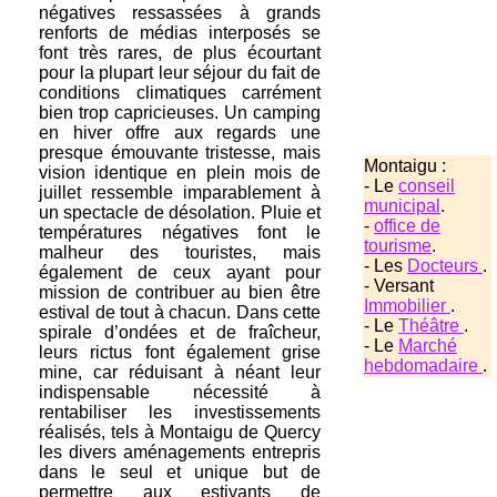
négatives ressassées à grands
renforts de médias interposés se
font très rares, de plus écourtant
pour la plupart leur séjour du fait de
conditions climatiques carrément
bien trop capricieuses. Un camping
en hiver offre aux regards une
presque émouvante tristesse, mais
Montaigu :
vision identique en plein mois de
- Le
conseil
juillet ressemble imparablement à
municipal
.
un spectacle de désolation. Pluie et
-
office de
températures négatives font le
tourisme
.
malheur des touristes, mais
- Les
Docteurs
.
également de ceux ayant pour
- Versant
mission de contribuer au bien être
Immobilier
.
estival de tout à chacun. Dans cette
- Le
Théâtre
.
spirale d’ondées et de fraîcheur,
- Le
Marché
leurs rictus font également grise
hebdomadaire
.
mine, car réduisant à néant leur
indispensable nécessité à
rentabiliser les investissements
réalisés, tels à Montaigu de Quercy
les divers aménagements entrepris
dans le seul et unique but de
permettre aux estivants de