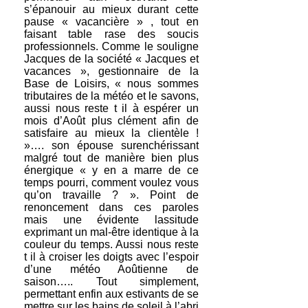
s’épanouir au mieux durant cette
pause « vacancière » , tout en
faisant table rase des soucis
professionnels. Comme le souligne
Jacques de la société « Jacques et
vacances », gestionnaire de la
Base de Loisirs, « nous sommes
tributaires de la météo et le savons,
aussi nous reste t il à espérer un
mois d’Août plus clément afin de
satisfaire au mieux la clientèle !
»…. son épouse surenchérissant
malgré tout de manière bien plus
énergique « y en a marre de ce
temps pourri, comment voulez vous
qu’on travaille ? ». Point de
renoncement dans ces paroles
mais une évidente lassitude
exprimant un mal-être identique à la
couleur du temps. Aussi nous reste
t il à croiser les doigts avec l’espoir
d’une météo Aoûtienne de
saison….. Tout simplement,
permettant enfin aux estivants de se
mettre sur les bains de soleil à l’abri