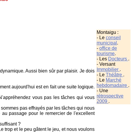
Montaigu :
- Le
conseil
municipal
.
-
office de
tourisme
.
- Les
Docteurs
.
- Versant
Immobilier
.
dynamique. Aussi bien sûr par plaisir. Je dois
- Le
Théâtre
.
- Le
Marché
hebdomadaire
.
nt aujourd'hui est en fait une suite logique.
- Une
rétrospective
 N'appréhendez vous pas les tâches qui vous
2009
.
e sommes pas effrayés par les tâches qui nous
te au passage pour le remercier de l'excellent
uffisant ?
 trop et le peu gâtent le jeu, et nous voulons