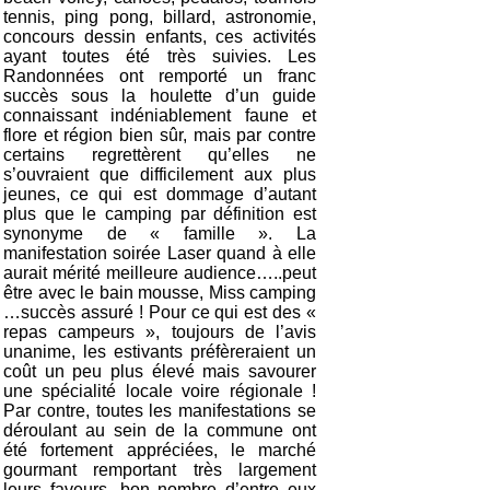
tennis, ping pong, billard, astronomie,
concours dessin enfants, ces activités
ayant toutes été très suivies. Les
Randonnées ont remporté un franc
succès sous la houlette d’un guide
connaissant indéniablement faune et
flore et région bien sûr, mais par contre
certains regrettèrent qu’elles ne
s’ouvraient que difficilement aux plus
jeunes, ce qui est dommage d’autant
plus que le camping par définition est
synonyme de « famille ». La
manifestation soirée Laser quand à elle
aurait mérité meilleure audience…..peut
être avec le bain mousse, Miss camping
…succès assuré ! Pour ce qui est des «
repas campeurs », toujours de l’avis
unanime, les estivants préfèreraient un
coût un peu plus élevé mais savourer
une spécialité locale voire régionale !
Par contre, toutes les manifestations se
déroulant au sein de la commune ont
été fortement appréciées, le marché
gourmant remportant très largement
leurs faveurs, bon nombre d’entre eux