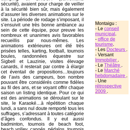
sécurité), avaient pour charge de veiller
à la sécurité bien sûr, mais également
d’assurer les diverses animations sur le
site. La période de rodage s’imposant, il
Montaigu :
s’ensuivit une très bonne ambiance au
- Le
conseil
sein de cette équipe, pour preuve les
municipal
.
nombreux et unanimes avis favorables
-
office de
recueillis par nous-mêmes. Les
tourisme
.
animations extérieures ont été très
- Les
Docteurs
.
prisées telles, karting, football, tournois
- Versant
boules, randonnées équestre sur
Immobilier
.
Sigbell et Lauzinie, visites élevage
- Le
Théâtre
.
canards, il resterait par contre à élargir
- Le
Marché
cet éventail de propositions…toujours
hebdomadaire
.
de l’avis des campeurs, bon nombre
- Une
pouvant être considérés comme fidèles
rétrospective
au fil des ans, et se voyant offrir chaque
2009
.
saison un listing identique. Pour ce qui
est des animations se déroulant sur le
site, le Karaoké…à répétition chaque
lundi, a sans nul doute remporté tous les
suffrages, s’adressant à toutes catégorie
d’âges confondus. Il y eut aussi
badminton, tournois de beach foot,
beach volley, canoés, pédalos, tournois