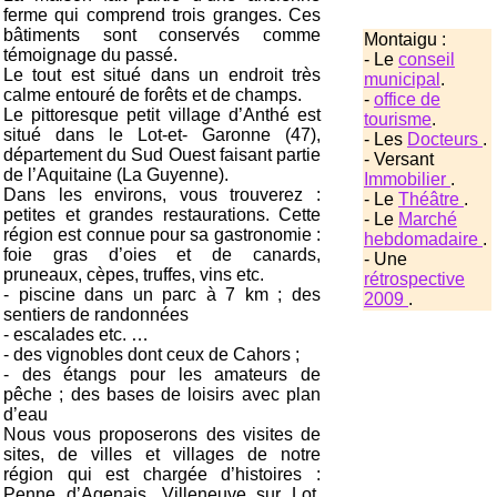
ferme qui comprend trois granges. Ces
bâtiments sont conservés comme
Montaigu :
témoignage du passé.
- Le
conseil
Le tout est situé dans un endroit très
municipal
.
calme entouré de forêts et de champs.
-
office de
Le pittoresque petit village d’Anthé est
tourisme
.
situé dans le Lot-et- Garonne (47),
- Les
Docteurs
.
département du Sud Ouest faisant partie
- Versant
de l’Aquitaine (La Guyenne).
Immobilier
.
Dans les environs, vous trouverez :
- Le
Théâtre
.
petites et grandes restaurations. Cette
- Le
Marché
région est connue pour sa gastronomie :
hebdomadaire
.
foie gras d’oies et de canards,
- Une
pruneaux, cèpes, truffes, vins etc.
rétrospective
- piscine dans un parc à 7 km ; des
2009
.
sentiers de randonnées
- escalades etc. …
- des vignobles dont ceux de Cahors ;
- des étangs pour les amateurs de
pêche ; des bases de loisirs avec plan
d’eau
Nous vous proposerons des visites de
sites, de villes et villages de notre
région qui est chargée d’histoires :
Penne d’Agenais, Villeneuve sur Lot,