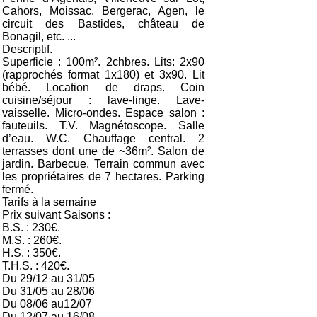
Cahors, Moissac, Bergerac, Agen, le
circuit des Bastides, château de
Bonagil, etc. ...
Descriptif.
Superficie : 100m². 2chbres. Lits: 2x90
(rapprochés format 1x180) et 3x90. Lit
bébé. Location de draps. Coin
cuisine/séjour : lave-linge. Lave-
vaisselle. Micro-ondes. Espace salon :
fauteuils. T.V. Magnétoscope. Salle
d’eau. W.C. Chauffage central. 2
terrasses dont une de ~36m². Salon de
jardin. Barbecue. Terrain commun avec
les propriétaires de 7 hectares. Parking
fermé.
Tarifs à la semaine
Prix suivant Saisons :
B.S. : 230€.
M.S. : 260€.
H.S. : 350€.
T.H.S. : 420€.
Du 29/12 au 31/05
Du 31/05 au 28/06
Du 08/06 au12/07
Du 12/07 au 16/08