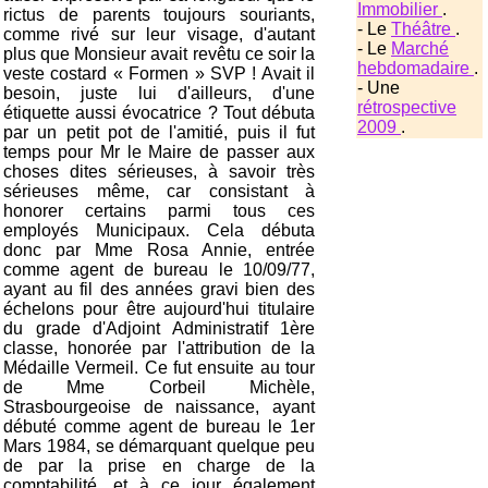
Immobilier
.
rictus de parents toujours souriants,
- Le
Théâtre
.
comme rivé sur leur visage, d'autant
- Le
Marché
plus que Monsieur avait revêtu ce soir la
hebdomadaire
.
veste costard « Formen » SVP ! Avait il
- Une
besoin, juste lui d'ailleurs, d'une
rétrospective
étiquette aussi évocatrice ? Tout débuta
2009
.
par un petit pot de l'amitié, puis il fut
temps pour Mr le Maire de passer aux
choses dites sérieuses, à savoir très
sérieuses même, car consistant à
honorer certains parmi tous ces
employés Municipaux. Cela débuta
donc par Mme Rosa Annie, entrée
comme agent de bureau le 10/09/77,
ayant au fil des années gravi bien des
échelons pour être aujourd'hui titulaire
du grade d'Adjoint Administratif 1ère
classe, honorée par l'attribution de la
Médaille Vermeil. Ce fut ensuite au tour
de Mme Corbeil Michèle,
Strasbourgeoise de naissance, ayant
débuté comme agent de bureau le 1er
Mars 1984, se démarquant quelque peu
de par la prise en charge de la
comptabilité, et à ce jour également