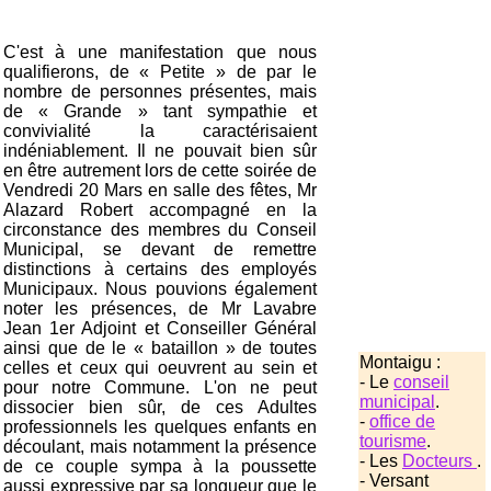
C'est à une manifestation que nous
qualifierons, de « Petite » de par le
nombre de personnes présentes, mais
de « Grande » tant sympathie et
convivialité la caractérisaient
indéniablement. Il ne pouvait bien sûr
en être autrement lors de cette soirée de
Vendredi 20 Mars en salle des fêtes, Mr
Alazard Robert accompagné en la
circonstance des membres du Conseil
Municipal, se devant de remettre
distinctions à certains des employés
Municipaux. Nous pouvions également
noter les présences, de Mr Lavabre
Jean 1er Adjoint et Conseiller Général
ainsi que de le « bataillon » de toutes
Montaigu :
celles et ceux qui oeuvrent au sein et
- Le
conseil
pour notre Commune. L'on ne peut
municipal
.
dissocier bien sûr, de ces Adultes
-
office de
professionnels les quelques enfants en
tourisme
.
découlant, mais notamment la présence
- Les
Docteurs
.
de ce couple sympa à la poussette
- Versant
aussi expressive par sa longueur que le