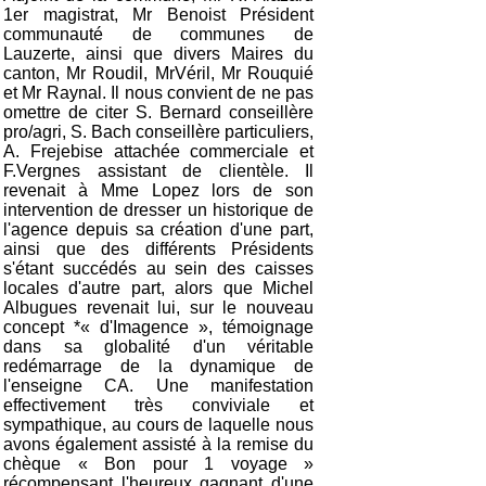
1er magistrat, Mr Benoist Président
communauté de communes de
Lauzerte, ainsi que divers Maires du
canton, Mr Roudil, MrVéril, Mr Rouquié
et Mr Raynal. Il nous convient de ne pas
omettre de citer S. Bernard conseillère
pro/agri, S. Bach conseillère particuliers,
A. Frejebise attachée commerciale et
F.Vergnes assistant de clientèle. Il
revenait à Mme Lopez lors de son
intervention de dresser un historique de
l'agence depuis sa création d'une part,
ainsi que des différents Présidents
s'étant succédés au sein des caisses
locales d'autre part, alors que Michel
Albugues revenait lui, sur le nouveau
concept *« d'Imagence », témoignage
dans sa globalité d'un véritable
redémarrage de la dynamique de
l'enseigne CA. Une manifestation
effectivement très conviviale et
sympathique, au cours de laquelle nous
avons également assisté à la remise du
chèque « Bon pour 1 voyage »
récompensant l'heureux gagnant d'une