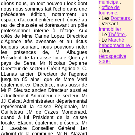
municipal
.
dirons nous, un tout nouveau look dont
-
office de
nous nous sommes fait l'écho dans une
tourisme
.
précédente édition, notamment un
- Les
Docteurs
.
espace d'accueil entièrement rénové au
- Versant
rez de chaussée et dorénavant un pôle
Immobilier
.
professionnel interne à l'étage. Aux
- Le
Théâtre
.
côtés de Mme Carine Lopez Directrice
- Le
Marché
d'Agence très avenante et au rictus
hebdomadaire
.
toujours souriant, nous pouvions noter
- Une
les présences de, M. Albugues
rétrospective
Président de la caisse locale Quercy /
2009
.
pays de Serre, Mr Nicolas Depierre
Directeur de secteur Crédit Agricole, C.
LLanas ancien Directeur de l'agence
jusqu'en 85 ainsi que de Mme Véril
également ex. Directrice, mais aussi de
Mr P Sieurac ancien Directeur aussi et
actuellement Animateur de secteur. Mr
JJ Calcat Administrateur départemental
représentait la caisse Régionale, Mr
Guilleteau JM de Cazes Mondenard,
quand à lui Président de la caisse
locale. Etaient également présents, Mr
J. Lavabre Conseiller Général 1er
Adjoint de la commune, Mr R. Alazard